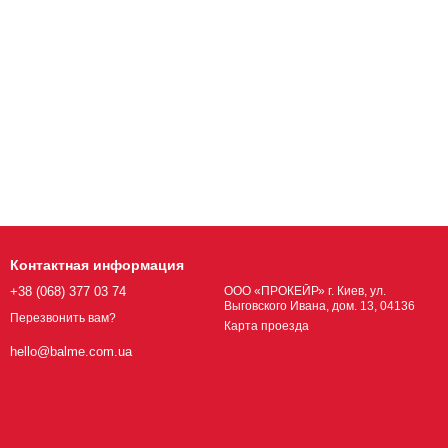
Контактная информация
+38 (068) 377 03 74
ООО «ПРОКЕЙР» г. Киев, ул.
Выговского Ивана, дом. 13, 04136
Перезвонить вам?
Карта проезда
hello@balme.com.ua